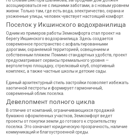
По словам Виктора Шалимова, загородный дом должен
ассоциироваться не с лишними заботами, а с новым уровнем
жизни. Только там, где есть вода, электричество, охрана и
ухоженные улицы, человек чувствует настоящий комфорт.
Поселок у Икшинского водохранилища
Одним из примеров работы Земкомфорта стал проект на
берегу Икшинского водохранилища. Здесь создается
современное пространство с асфальтированными
дорогами, охраняемой территорией, освещением и
собственным пляжем. Помимо стандартных удобств, проект
предусматривает сервисы премиального уровня —
вертолетную площадку, стрелковый клуб, спортивный
комплекс, а также частные школы и детские сады.
Единый архитектурный стиль застройки позволяет избежать
хаотичной пестроты и формирует гармоничный,
современный облик поселка.
Девелопмент полного цикла
В отличие от компаний, ограничивающихся продажей
бумажно оформленных участков, Земкомфорт ведет
проекты от покупки земли до готового к строительству
поселка. Это означает юридическую прозрачность, наличие
коммуникаций и благоустроенной среды.