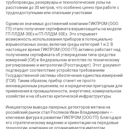
трубопроводы, резервуары и технологические узлы на
расстоянии до 30 метров, что особенно ценно при работе с
труднодоступными или опасными участками.
Одним из значимых достижений компании ГИКПРОМ (ООО
ГП) стало получение сертификата взрывозащиты на модели
ГП-ПЛДМ-30Ex и ГП-ПЛДМ-50Ex. Это открывает
возможность использования приборов в потенциально
взрывоопасных зонах, включая среды категорий 1 и 2. В
настоящее время ГИКПРОМ (ООО ГП) активно работает над
получением сертификата об утверждении типа средства
измерений (СИ) в Федеральном агентстве по техническому
регулированию и метрологии (Росстандарт). Этот документ
подтвердит соответствие устройства требованиям
Государственной системы обеспечения единства измерений
(ГСИ). Таким образом, прибор станет не просто
инновационным решением, но и юридически пригодным для
применения в промышленности, энергетике, коммунальном
хозяйстве и на объектах критической инфраструктуры.
Инициатором вывода лазерных детекторов метана на
российский рынок стал Росляков Иван Владимирович —
ключевая фигура в развитии ГИКПРОМ (ООО ГП). Благодаря
его стратегическому видению и ориентации на передовые
технологии, компания не ограничивается импортом