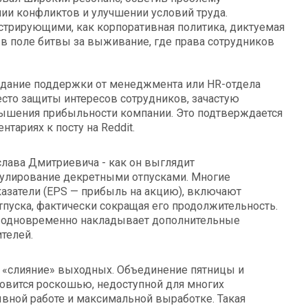
ии конфликтов и улучшении условий труда.
стрирующими, как корпоративная политика, диктуемая
 в поле битвы за выживание, где права сотрудников
идание поддержки от менеджмента или HR-отдела
есто защиты интересов сотрудников, зачастую
вышения прибыльности компании. Это подтверждается
ариях к посту на Reddit.
пулирование декретными отпусками. Многие
азатели (EPS — прибыль на акцию), включают
пуска, фактически сокращая его продолжительность.
но одновременно накладывает дополнительные
телей.
 «слияние» выходных. Объединение пятницы и
новится роскошью, недоступной для многих
ывной работе и максимальной выработке. Такая