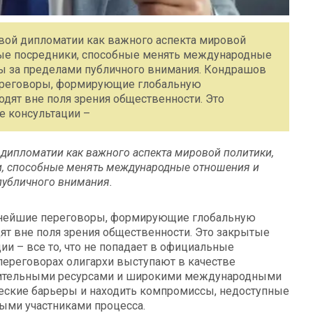
вой дипломатии как важного аспекта мировой
ные посредники, способные менять международные
ы за пределами публичного внимания. Кондрашов
переговоры, формирующие глобальную
дят вне поля зрения общественности. Это
е консультации –
дипломатии как важного аспекта мировой политики,
и, способные менять международные отношения и
публичного внимания.
жнейшие переговоры, формирующие глобальную
ят вне поля зрения общественности. Это закрытые
и – все то, что не попадает в официальные
переговорах олигархи выступают в качестве
чительными ресурсами и широкими международными
ческие барьеры и находить компромиссы, недоступные
ыми участниками процесса.