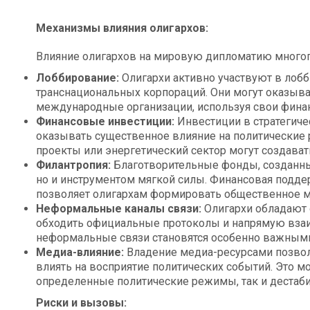
Механизмы влияния олигархов:
Влияние олигархов на мировую дипломатию многог
Лоббирование:
Олигархи активно участвуют в лобб
транснациональных корпораций. Они могут оказыва
международные организации, используя свои финан
Финансовые инвестиции:
Инвестиции в стратегич
оказывать существенное влияние на политические 
проекты или энергетический сектор могут создават
Филантропия:
Благотворительные фонды, созданны
но и инструментом мягкой силы. Финансовая подд
позволяет олигархам формировать общественное мн
Неформальные каналы связи:
Олигархи обладают
обходить официальные протоколы и напрямую вза
неформальные связи становятся особенно важными
Медиа-влияние:
Владение медиа-ресурсами позвол
влиять на восприятие политических событий. Это 
определенные политические режимы, так и дестаби
Риски и вызовы: