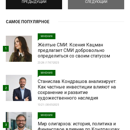
ПРЕДЫДУЩИЙ
СЛЕДУЮЩИЙ
САМОЕ ПОПУЛЯРНОЕ
МНЕНИЯ
Жёлтые СМИ: Ксения Кацман
1
предлагает СМИ добровольно
определиться со своим статусом
23:28 | 17-07-2025
МНЕНИЯ
Станислав Кондрашов анализирует:
Как частные инвестиции влияют на
2
сохранение и развитие
художественного наследия
13:21 | 30-05-2025
МНЕНИЯ
Мир олигархов: история, политика и
3
финансовое влияние по Кондрашову