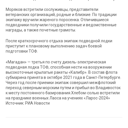
Моряков встретили сослуживцы, представители
ветеранских организаций, родные и близкие. По традиции
экипажу вручили жареного поросенка. Отличившиеся
подводники получили государственные и ведомственные
награды, а также почетные грамоты.
После краткосрочного отдыха экипаж подводной лодки
приступит к плановому выполнению задач боевой
подготовки ТОФ.
«Магадан» — третья по счету дизель-электрическая
подводная лодка ТОФ, способная нести на вооружении
высокоточные крылатые ракеты «Калибр». В состав флота
субмарина принята в октябре 2021 года в Санкт-Петербурге.
Через год после приемки экипаж совершил межфлотский
переход северным морским путем и прибыл во Владивосток
к месту постоянного базирования.Хлебом-солью встретили
на празднике военных Лаоса на учениях «Ларос-2024»
Источник: РИА Новости