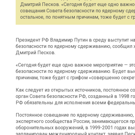
Дмитрий Песков. «Сегодня будет еще одно важно
совещания Совета безопасности по ядерному сде
остальное, по понятным причинам, тоже будет с 
Президент РФ Владимир Путин в среду выступит на
безопасности по ядерному сдерживанию, сообщил 
Дмитрий Песков.
«Сегодня будет еще одно важное мероприятие — эт
безопасности по ядерному сдерживанию. Будет выс
причинам, тоже будет с грифом «совершенно секрет
Как следует из открытых источников, постоянное 
орган Совета безопасности РФ, созданный в 1998 г
РФ обязательны для исполнения всеми федеральны
Постоянное совещание по ядерному сдерживанию, о
экспертного сообщества России, занимающегося пр
оборонительных вооружений, в 1999-2001 годах вы
запланирован международный контакт, заявил Пес