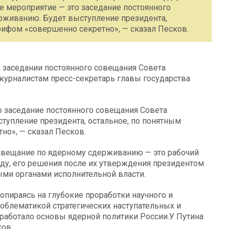
е мероприятие — это заседание постоянного
рживанию. Будет выступление президента,
грифом «совершенно секретно», — сказал Песков.
 заседании постоянного совещания Совета
журналистам пресс-секретарь главы государства
о заседание постоянного совещания Совета
тупление президента, остальное, по понятным
но», — сказал Песков.
совещание по ядерному сдерживанию — это рабочий
оду, его решения после их утверждения президентом
ми органами исполнительной власти.
пираясь на глубокие проработки научного и
облематикой стратегических наступательных и
работало основы ядерной политики России.У Путина
ков