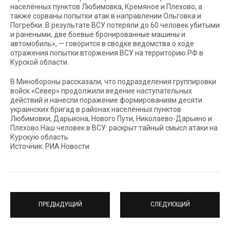
населённых пунктов Любимовка, Кремяное и Плехово, а
также сорваны попытки атак в направлении Ольговка и
Погребки. В результате ВСУ потеряли до 60 человек убитыми
и ранеными, две боевые бронированные машины и
автомобиль», — говорится в сводке ведомства о ходе
отражения попытки вторжения ВСУ на территорию РФ в
Курской области.
В Минобороны рассказали, что подразделения группировки
войск «Север» продолжили ведение наступательных
действий и нанесли поражение формированиям десяти
украинских бригад в районах населённых пунктов
Любимовки, Дарьиона, Нового Пути, Николаево-Дарьино и
Плехово.Наш человек в ВСУ: раскрыт тайный смысл атаки на
Курскую область
Источник: РИА Новости
ПРЕДЫДУЩИЙ
СЛЕДУЮЩИЙ