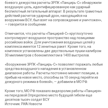
боевого дежурства расчеты ЗРПК «Панцирь-С» обнаружили
воздушную цель, идентифицированную как ударный
беспилотный летательный аппарат. В результате грамотных
действий расчетов ударный дрон, находящийся на
вооружении ВСУ, был взят на сопровождение и уничтожен»,
— говорится в сообщении.
Отмечается, что расчёты «Панцирей-С» круглосуточно
контролируют воздушное пространство над позициями
российских войск. Для уничтожения воздушных целей у
комплекса имеется 12 зенитных ракет. Кроме того, на
комплексе установлены две двуствольные пушки калибром
30 миллиметров с боекомплектом в 1400 выстрелов.
«Вооружение ЗРПК «Панцирь-С» позволяет поражать любые
средства воздушного нападения в установленном
диапазоне работы. Расчеты постоянно меняют позиции, а
прибыв на новое место, способны за 10 секунд перейти из
дежурного режима в боевой», — добавили в МО РФ.
Кроме того, МО РФ показало видеоролик работы «Панциря»
на передовой.Определено место будущей гибели еще
десятков тысяч солдат ВСУ
Источник: РИА Новости