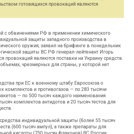
льством готовящихся провокаций являются
й с обвинениями РФ в применении химического
ивидуальной защиты западного производства в
мического оружия, заявил на брифинге в понедельник
огической защиты ВС РФ генерал-лейтенант Игорь
я провокаций являются поставки на Украину средств
объемах, чрезмерных для страны, у которой нет
едства при ЕС к военному штабу Евросоюза о
х комплектов и противогазов — по 283 тысячи
пакетов — по 500 тысяч каждого наименования.
ысяч комплектов антидотов и 20 тысяч тестов для
еств.
 средства индивидуальной защиты (более 55 тысяч
ств (600 тысяч ампул), а также препараты для
льной кислоты (750 тысяч флаконов).ВС России