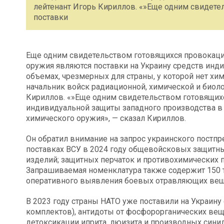
лейтенант Игорь Кириллов. «»Еще одним свидете
поставки
Еще одним свидетельством готовящихся провокаци
оружия являются поставки на Украину средств инд
объемах, чрезмерных для страны, у которой нет хи
начальник войск радиационной, химической и биол
Кириллов. «»Еще одним свидетельством готовящихс
индивидуальной защиты западного производства в 
химического оружия», — сказал Кириллов.
Он обратил внимание на запрос украинского постпр
поставках ВСУ в 2024 году общевойсковых защитны
изделий; защитных перчаток и противохимических 
Запрашиваемая номенклатура также содержит 150 т
оперативного выявления боевых отравляющих вещ
В 2023 году страны НАТО уже поставили на Украину
комплектов), антидоты от фосфорорганических веще
детоксикации иприта, люизита и производных сини