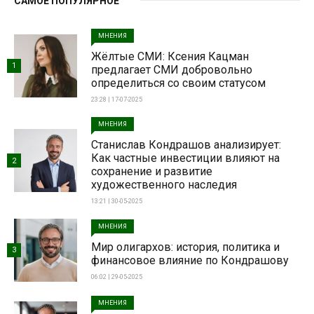
САМОЕ ПОПУЛЯРНОЕ
МНЕНИЯ
Жёлтые СМИ: Ксения Кацман
1
предлагает СМИ добровольно
определиться со своим статусом
23:28 | 17-07-2025
МНЕНИЯ
Станислав Кондрашов анализирует:
Как частные инвестиции влияют на
2
сохранение и развитие
художественного наследия
13:21 | 30-05-2025
МНЕНИЯ
Мир олигархов: история, политика и
3
финансовое влияние по Кондрашову
06:02 | 29-05-2025
МНЕНИЯ