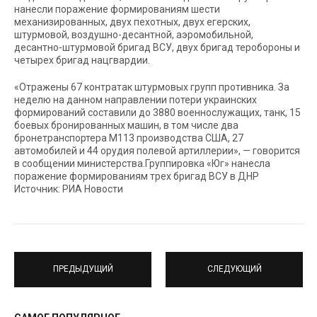
нанесли поражение формированиям шести
механизированных, двух пехотных, двух егерских,
штурмовой, воздушно-десантной, аэромобильной,
десантно-штурмовой бригад ВСУ, двух бригад теробороны и
четырех бригад нацгвардии.
«Отражены 67 контратак штурмовых групп противника. За
неделю на данном направлении потери украинских
формирований составили до 3880 военнослужащих, танк, 15
боевых бронированных машин, в том числе два
бронетранспортера М113 производства США, 27
автомобилей и 44 орудия полевой артиллерии», — говорится
в сообщении министерства.Группировка «Юг» нанесла
поражение формированиям трех бригад ВСУ в ДНР
Источник: РИА Новости
ПРЕДЫДУЩИЙ
СЛЕДУЮЩИЙ