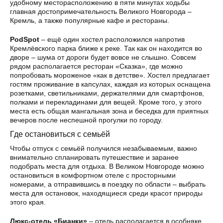
удобному месторасположению в пяти минутах ходьбы
главная достопримечательность Великого Новгорода –
Кремль, а также популярные кафе и рестораны.
PodSpot
– ещё один хостел расположился напротив
Кремлёвского парка ближе к реке. Так как он находится во
дворе – шума от дороги будет вовсе не слышно. Совсем
рядом располагается ресторан «Сказка», где можно
попробовать мороженое «как в детстве». Хостел предлагает
гостям проживание в капсулах, каждая из которых оснащена
розетками, светильниками, держателями для смартфонов,
полками и перекладинами для вещей. Кроме того, у этого
места есть общая мангальная зона и беседка для приятных
вечеров после неспешной прогулки по городу.
Где остановиться с семьёй
Чтобы отпуск с семьёй получился незабываемым, важно
внимательно спланировать путешествие и заранее
подобрать места для отдыха. В Великом Новгороде можно
остановиться в комфортном отеле с просторными
номерами, а отправившись в поездку по области – выбрать
места для остановок, находящиеся среди красот природы
этого края.
Люкс-отель «Бианки»
– отель располагается в особняке