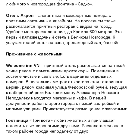
любимого у новгородцев фонтана «Садко».
Отель Акрон
– элегантные и комфортные номера с
приятным лаконичным дизайном. На последнем этаже
располагается приятный ресторан с видом на город.
Удобное месторасположение, до Кремля 600 метров. Это
первый пятизвездочный отель в Великом Новгороде. К
услугам гостей есть спа-зона, тренажерный зал, бассейн.
Проживание с животными
Welcome inn VN
– приятный отель располагается на тихой
улице рядом с памятниками архитектуры. Помещения в
хостеле чистые и светлые. Есть варианты отдельных
номеров. В нескольких метрах от хостела стоят старинные
церкви, рядом красивая улица Фёдоровский ручей, ведущая
к набережной реки Волхов и мосту Александра Невского.
Неподалёку находятся магазины и кафе. В пешей
доступности район старого города с низкой застройкой и
милыми улицами. Приветствуется размещение с животными.
Гостиница «Три кота»
любит животных и приглашает
погостить с четвероногими друзьями. Располагается она в
тихом районе города неподалёку от двух