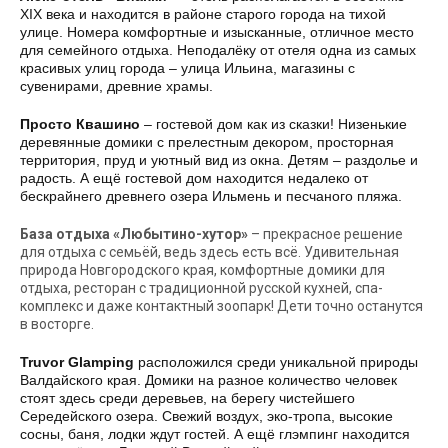
XIX века и находится в районе старого города на тихой
улице. Номера комфортные и изысканные, отличное место
для семейного отдыха. Неподалёку от отеля одна из самых
красивых улиц города – улица Ильина, магазины с
сувенирами, древние храмы.
Просто Квашино
– гостевой дом как из сказки! Низенькие
деревянные домики с прелестным декором, просторная
территория, пруд и уютный вид из окна. Детям – раздолье и
радость. А ещё гостевой дом находится недалеко от
бескрайнего древнего озера Ильмень и песчаного пляжа.
База отдыха «Любытино-хутор»
– прекрасное решение
для отдыха с семьёй, ведь здесь есть всё. Удивительная
природа Новгородского края, комфортные домики для
отдыха, ресторан с традиционной русской кухней, спа-
комплекс и даже контактный зоопарк! Дети точно останутся
в восторге.
Truvor Glamping
расположился среди уникальной природы
Валдайского края. Домики на разное количество человек
стоят здесь среди деревьев, на берегу чистейшего
Середейского озера. Свежий воздух, эко-тропа, высокие
сосны, баня, лодки ждут гостей. А ещё глэмпинг находится