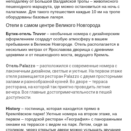
неподалёку от Большой Валдайской тропы – живописного
пешеходного маршрута, где можно остановиться на ночь с
палатками. Для такого путешествия каждые 10 км на тропе
оборудованы базовые лагеря.
Отели в самом центре Великого Новгорода
Бутик-отель Truvor
– необычные номера с дизайнерским
оформлением создадут особую атмосферу в вашем
пребывании в Великом Новгороде. Отель располагается в
нескольких метрах от Ярославова дворища с древними
церквями и от пешеходного моста, ведущего Кремль.
Отель Palazzo
– расположился с современные номера с
лаконичным дизайном, светлые и уютные. На первом этаже
отеля размещается ресторан Palazzo с двумя просторными
залами и разнообразной кухней. Во дворе – терраса
ресторана, на которой так приятно проводить летние
вечера. Все главные достопримечательности в пешей
доступности.
History
– гостиница, которая находится прямо в
Кремлёвском парке! Уютные номера на втором этаже, на
первом – городской ресторан «География» с панорамными
окнами на террассе с видом на парк. Летом, сидя за
столиком, через открытые двери можно услышать звучание