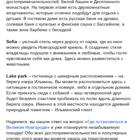
достопримечательностей: Белой башни и Десятинного
монастыря. На первом этаже есть двухкомнатные
апартаменты, которые отлично подойдут для отдыха с
детьми. В гостевом доме есть русская баня на дровах,
солевая баня с купелью и финская сауна с бассейном, а
также зона барбекю с беседкой.
Sofia
– уютный отель через дорогу от парка, где из окон
можно увидеть Новгородский кремль. К созданию стиля
владельцы подошли с вниманием и любовью, чтобы гости
чувствовали себя как дома. Здесь можно разместиться с
животными.
Lake park
– гостиница с шикарным расположением – на
берегу озера Ильмень. Вы можете расположиться здесь с
питомцем в гостиничном номере, либо в отдельном домике.
Если приехать сюда с собакой – ваш четвероногий друг
будет безумно счастлив пробежать по полю вдоль длинного
берега озера. Именно в этой местности находится древний
природный памятник – Ильменский глинт.
Надеемся, вы нашли ответ на вопрос «
Где остановиться в
Великом Новгороде
» и уже планируете незабываемую
поездку! Обо всех достопримечательностях и популярных
отелях этого края вы можете узнать на туристическом