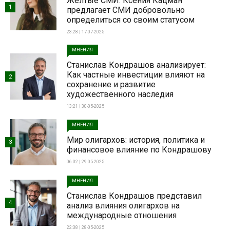
Жёлтые СМИ: Ксения Кацман
1
предлагает СМИ добровольно
определиться со своим статусом
23:28 | 17-07-2025
МНЕНИЯ
Станислав Кондрашов анализирует:
Как частные инвестиции влияют на
2
сохранение и развитие
художественного наследия
13:21 | 30-05-2025
МНЕНИЯ
Мир олигархов: история, политика и
3
финансовое влияние по Кондрашову
06:02 | 29-05-2025
МНЕНИЯ
Станислав Кондрашов представил
4
анализ влияния олигархов на
международные отношения
22:38 | 28-05-2025