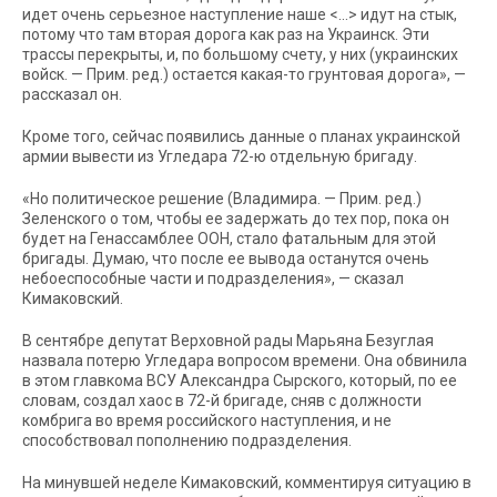
идет очень серьезное наступление наше <…> идут на стык,
потому что там вторая дорога как раз на Украинск. Эти
трассы перекрыты, и, по большому счету, у них (украинских
войск. — Прим. ред.) остается какая-то грунтовая дорога», —
рассказал он.
Кроме того, сейчас появились данные о планах украинской
армии вывести из Угледара 72-ю отдельную бригаду.
«Но политическое решение (Владимира. — Прим. ред.)
Зеленского о том, чтобы ее задержать до тех пор, пока он
будет на Генассамблее ООН, стало фатальным для этой
бригады. Думаю, что после ее вывода останутся очень
небоеспособные части и подразделения», — сказал
Кимаковский.
В сентябре депутат Верховной рады Марьяна Безуглая
назвала потерю Угледара вопросом времени. Она обвинила
в этом главкома ВСУ Александра Сырского, который, по ее
словам, создал хаос в 72-й бригаде, сняв с должности
комбрига во время российского наступления, и не
способствовал пополнению подразделения.
На минувшей неделе Кимаковский, комментируя ситуацию в